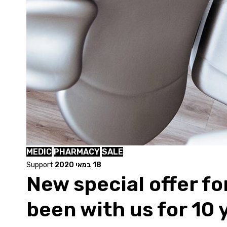
MEDIC
PHARMACY
SALE
18 במאי 2020
Support
New special offer f
been with us for 10 