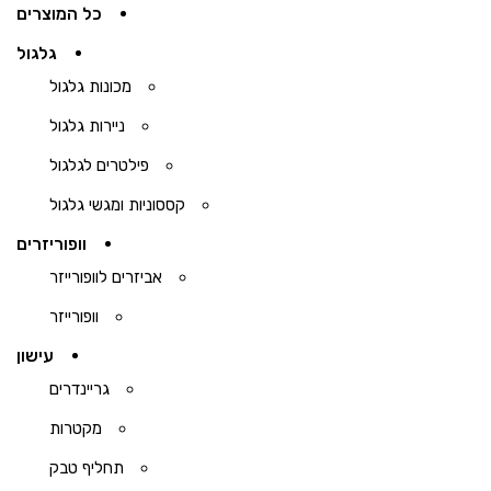
כל המוצרים
גלגול
מכונות גלגול
ניירות גלגול
פילטרים לגלגול
קססוניות ומגשי גלגול
וופוריזרים
אביזרים לוופורייזר
וופורייזר
עישון
גריינדרים
מקטרות
תחליף טבק