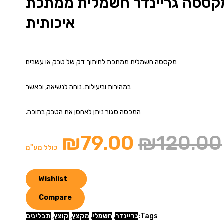
קססה גריינדר חשמלית ממתכת
איכותית
מקססה חשמלית ממתכת לחיתוך דק של טבק או עשבים
במהירות וביעילות. נוחה לנשיאה, וכאשר
המכסה סגור ניתן לאחסן את הטבק בתוכה.
₪
79.00
₪
120.00
כולל מע"מ
Wishlist
Compare
Tags:
גריינדר
,
חשמלי
,
מקצץ
,
קוצץ
,
תבלינים