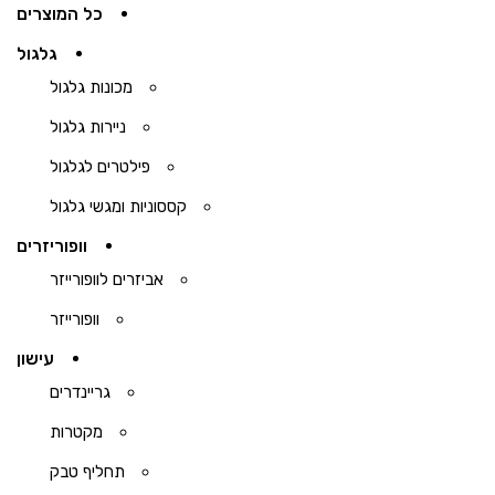
כל המוצרים
גלגול
מכונות גלגול
ניירות גלגול
פילטרים לגלגול
קססוניות ומגשי גלגול
וופוריזרים
אביזרים לוופורייזר
וופורייזר
עישון
גריינדרים
מקטרות
תחליף טבק