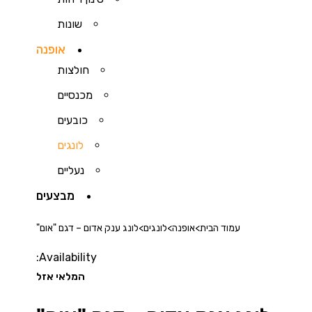
שונות
אופנה
חולצות
מכנסיים
כובעים
לונגים
נעליים
מבצעים
עמוד הבית
>
אופנה
>
לונגים
>
לונג ענק אדום – דגם "אום"
Availability:
המלאי אזל