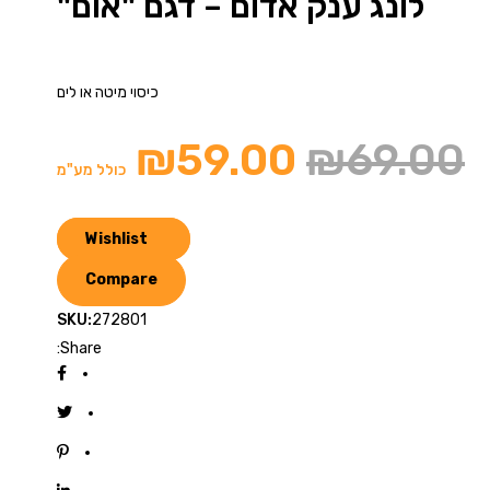
לונג ענק אדום – דגם "אום"
כיסוי מיטה או לים
₪
59.00
₪
69.00
כולל מע"מ
Wishlist
Compare
SKU:
272801
Share: