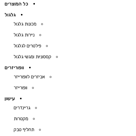
כל המוצרים
גלגול
מכונות גלגול
ניירות גלגול
פילטרים לגלגול
קססוניות ומגשי גלגול
וופוריזרים
אביזרים לוופורייזר
וופורייזר
עישון
גריינדרים
מקטרות
תחליף טבק