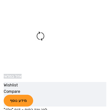
אזל במלאי
Wishlist
Compare
מידע נוסף
לונג ענק כתום - דגם "עלה"