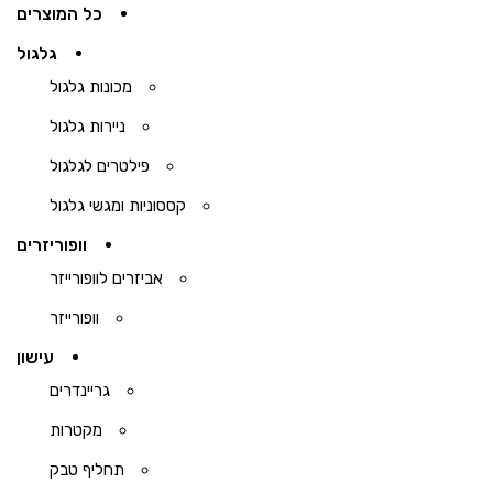
כל המוצרים
גלגול
מכונות גלגול
ניירות גלגול
פילטרים לגלגול
קססוניות ומגשי גלגול
וופוריזרים
אביזרים לוופורייזר
וופורייזר
עישון
גריינדרים
מקטרות
תחליף טבק