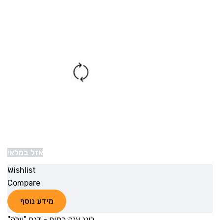
אזל במלאי
Wishlist
Compare
מידע נוסף
לונג ענק כתום - דגם "עלה"