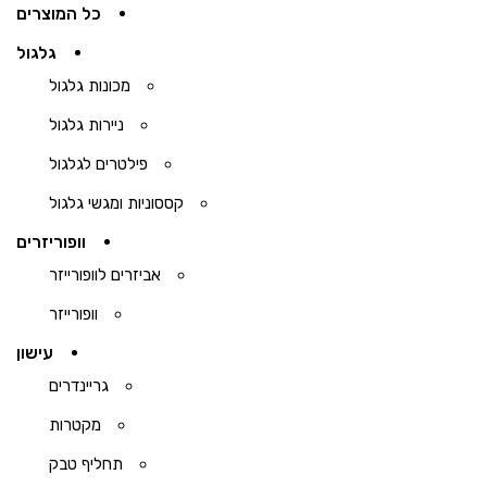
כל המוצרים
גלגול
מכונות גלגול
ניירות גלגול
פילטרים לגלגול
קססוניות ומגשי גלגול
וופוריזרים
אביזרים לוופורייזר
וופורייזר
עישון
גריינדרים
מקטרות
תחליף טבק