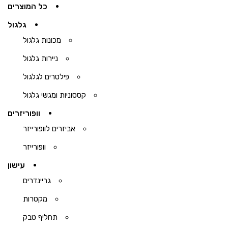
כל המוצרים
גלגול
מכונות גלגול
ניירות גלגול
פילטרים לגלגול
קססוניות ומגשי גלגול
וופוריזרים
אביזרים לוופורייזר
וופורייזר
עישון
גריינדרים
מקטרות
תחליף טבק