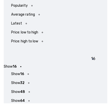
Popularity
Average rating
Latest
Price: low to high
Price: high to low
Show
16
Show
16
Show
32
Show
48
Show
64