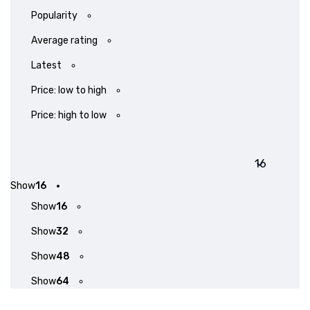
Popularity
Average rating
Latest
Price: low to high
Price: high to low
Show
16
Show
16
Show
32
Show
48
Show
64