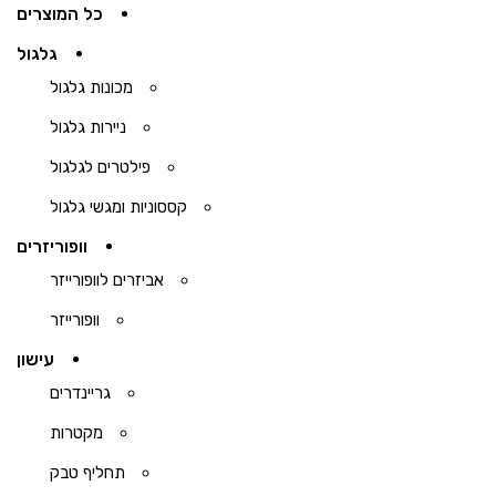
כל המוצרים
גלגול
מכונות גלגול
ניירות גלגול
פילטרים לגלגול
קססוניות ומגשי גלגול
וופוריזרים
אביזרים לוופורייזר
וופורייזר
עישון
גריינדרים
מקטרות
תחליף טבק