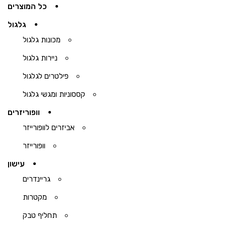
כל המוצרים
גלגול
מכונות גלגול
ניירות גלגול
פילטרים לגלגול
קססוניות ומגשי גלגול
וופוריזרים
אביזרים לוופורייזר
וופורייזר
עישון
גריינדרים
מקטרות
תחליף טבק