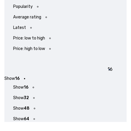
Popularity
Average rating
Latest
Price: low to high
Price: high to low
Show
16
Show
16
Show
32
Show
48
Show
64