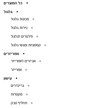
כל המוצרים
גלגול
מכונות גלגול
ניירות גלגול
פילטרים לגלגול
קססוניות ומגשי גלגול
וופוריזרים
אביזרים לוופורייזר
וופורייזר
עישון
גריינדרים
מקטרות
תחליף טבק