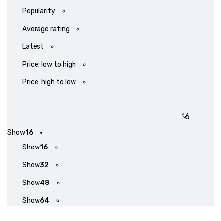
Popularity
Average rating
Latest
Price: low to high
Price: high to low
Show
16
Show
16
Show
32
Show
48
Show
64