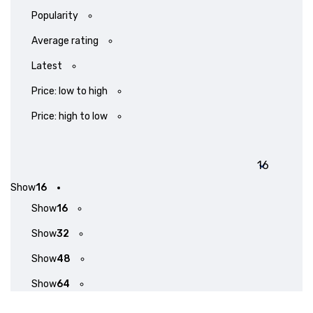
Popularity
Average rating
Latest
Price: low to high
Price: high to low
Show
16
Show
16
Show
32
Show
48
Show
64