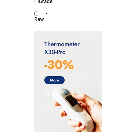
HiGrade
Raw