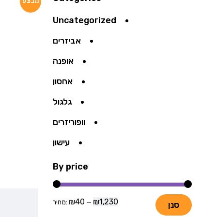
מבצע
Uncategorized
אביזרים
אופנה
אחסון
גלגול
וופוריזרים
עישון
By price
₪40
₪1,230
—
מחיר:
סנן