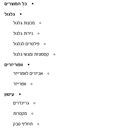
כל המוצרים
גלגול
מכונות גלגול
ניירות גלגול
פילטרים לגלגול
קססוניות ומגשי גלגול
וופוריזרים
אביזרים לוופורייזר
וופורייזר
עישון
גריינדרים
מקטרות
תחליף טבק