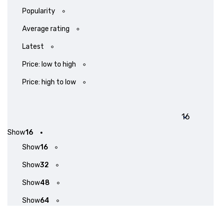
Popularity
Average rating
Latest
Price: low to high
Price: high to low
Show
16
Show
16
Show
32
Show
48
Show
64