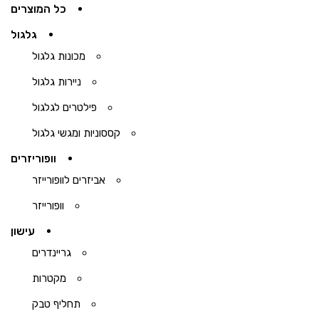
כל המוצרים
גלגול
מכונות גלגול
ניירות גלגול
פילטרים לגלגול
קססוניות ומגשי גלגול
וופוריזרים
אביזרים לוופורייזר
וופורייזר
עישון
גריינדרים
מקטרות
תחליף טבק