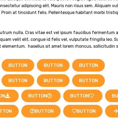
sectetur adipiscing elit. Mauris non risus sem. Aliquam vulpu
Proin at tincidunt felis. Pellentesque habitant morbi tris
rutrum nulla. Cras vitae est vel ipsum faucibus fermentum a
am velit elit, congue id felis vel, vulputate fringilla leo.
it elementum. hasellus sit amet lorem rhoncus, sollicitudin 
BUTTON
BUTTON
BUTTON
BUTTON
BUTTON
BUTTON
ON
BUTTON
BUTTON
B
TTON
BUTTON
BUTTON