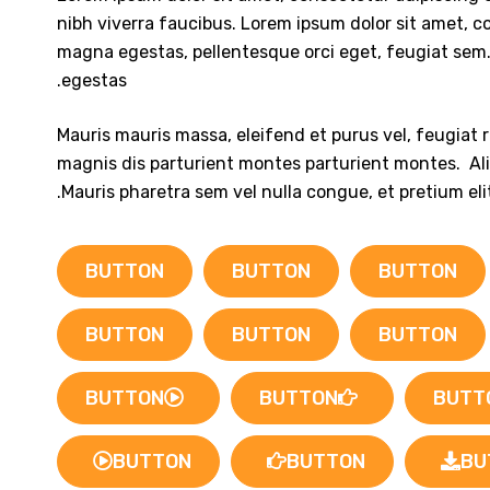
nibh viverra faucibus. Lorem ipsum dolor sit amet, con
magna egestas, pellentesque orci eget, feugiat sem. 
egestas.
Mauris mauris massa, eleifend et purus vel, feugiat 
magnis dis parturient montes parturient montes. Aliqu
Mauris pharetra sem vel nulla congue, et pretium el
BUTTON
BUTTON
BUTTON
BUTTON
BUTTON
BUTTON
BUTTON
BUTTON
BUTT
BUTTON
BUTTON
BU